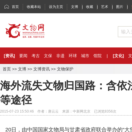
首页
收藏本站
设为主页
文博
|
收藏
|
艺术
|
图片
|
[资讯]
要闻
考古
文保
非遗
环球
城市
馆院
|
[文化]
首页
>>
文博
>>
文博资讯
>>
文物保护
海外流失文物归国路：含依
等途径
2015-07-23 15:50:46 作者：唐云云 来源：中新网北京 已浏览
8356
次
20日，由中国国家文物局与甘肃省政府联合举办的“大