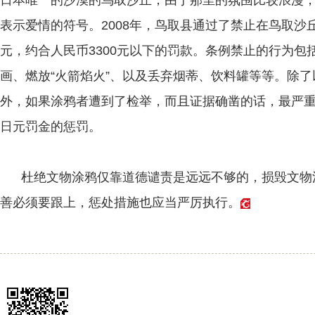
日本唯一的沙漠的鸟取沙丘，由于那里的氛围比较浪漫
表示爱情的符号。2008年，鸟取县通过了禁止在鸟取沙丘
元，约合人民币3300元以下的罚款。条例禁止的行为包
画、燃放“火箭焰火”、以及丢弃烟蒂、饮料罐等等。除
外，如果涂鸦者遭到了检举，而且证据确凿的话，最严
日元罚金的惩罚。
杜绝文物涂鸦仅靠道德谴责是远远不够的，损毁文物
善必须要跟上，惩处措施也应当严厉执行。