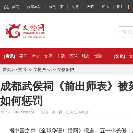
首页
收藏本站
设为主页
文博
|
收藏
|
艺术
|
图片
|
[资讯]
要闻
考古
文保
非遗
环球
城市
馆院
|
[文化]
首页
>>
文博
>>
文博资讯
>>
文物保护
成都武侯祠《前出师表》被
如何惩罚
2015-05-04 23:05:24 来源：央广网 已浏览
1606
次
据中国之声《全球华语广播网》报道，五一小长假，