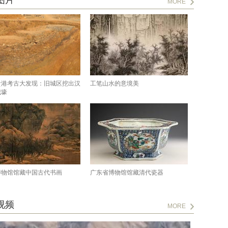
图片
MORE
贵港考古大发现：旧城区挖出汉
工笔山水的意境美
城壕
博物馆馆藏中国古代书画
广东省博物馆馆藏清代瓷器
视频
MORE