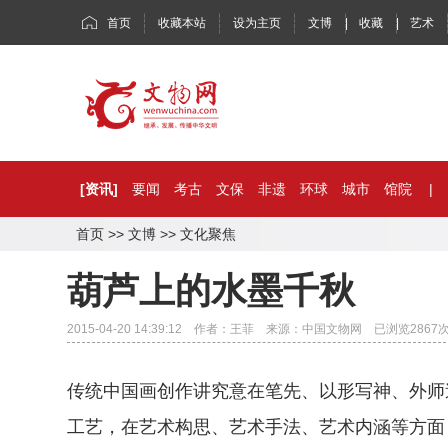
首页
收藏本站
设为主页
文博
|
收藏
|
艺术
[资讯]
要闻
考古
文保
非遗
环球
城市
馆院
|
首页
>>
文博
>>
文化聚焦
葫芦上的水墨千秋
2015-04-20 14:39:12 作者：王菲 来源：中国文物网 已浏览
2867
传统中国画创作讲究意在笔先、以形写神、外师
工艺，在艺术构思、艺术手法、艺术内涵等方面