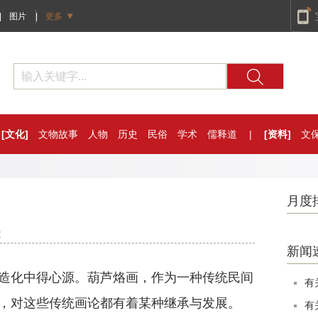
|
图片
|
更多
[文化]
文物故事
人物
历史
民俗
学术
儒释道
|
[资料]
文
月度
次
新闻
造化中得心源。葫芦烙画，作为一种传统民间
有
，对这些传统画论都有着某种继承与发展。
有