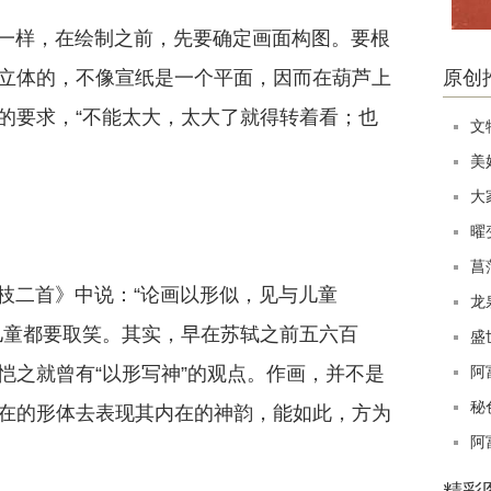
一样，在绘制之前，先要确定画面构图。要根
立体的，不像宣纸是一个平面，因而在葫芦上
原创
的要求，“不能太大，太大了就得转着看；也
文
美
大
曜
菖
枝二首》中说：“论画以形似，见与儿童
龙
儿童都要取笑。其实，早在苏轼之前五六百
盛
恺之就曾有“以形写神”的观点。作画，并不是
阿
秘
在的形体去表现其内在的神韵，能如此，方为
阿