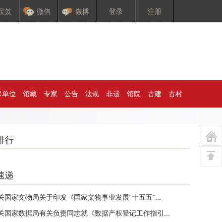
宝笈
微信
微博
登录
注册
保单位
馆藏
专家
公告
法规
非遗
馆院
古建
古村
排行
速递
关国家文物局关于印发《国家文物事业发展“十五五”...
关国家数据局有关负责同志就《数据产权登记工作指引...