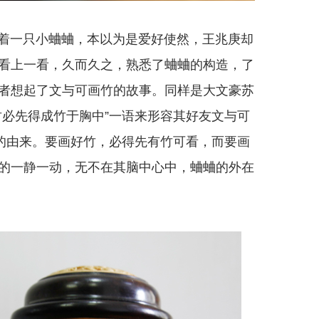
着一只小蛐蛐，本以为是爱好使然，王兆庚却
看上一看，久而久之，熟悉了蛐蛐的构造，了
者想起了文与可画竹的故事。同样是大文豪苏
竹必先得成竹于胸中”一语来形容其好友文与可
”的由来。要画好竹，必得先有竹可看，而要画
的一静一动，无不在其脑中心中，蛐蛐的外在