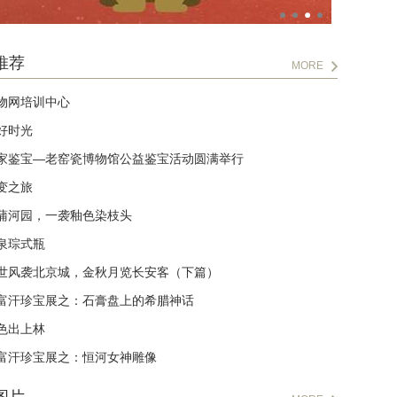
推荐
MORE
物网培训中心
好时光
家鉴宝—老窑瓷博物馆公益鉴宝活动圆满举行
变之旅
蒲河园，一袭釉色染枝头
泉琮式瓶
世风袭北京城，金秋月览长安客（下篇）
富汗珍宝展之：石膏盘上的希腊神话
色出上林
富汗珍宝展之：恒河女神雕像