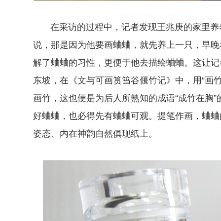
在采访的过程中，记者发现王兆庚的家里养
说，那是因为他要画蛐蛐，就先养上一只，早晚
解了蛐蛐的习性，更便于他去描绘蛐蛐。这让记
东坡，在《文与可画筼筜谷偃竹记》中，用“画
画竹，这也便是为后人所熟知的成语“成竹在胸
好蛐蛐，也必得先有蛐蛐可观。提笔作画，蛐蛐
姿态、内在神韵自然俱现纸上。