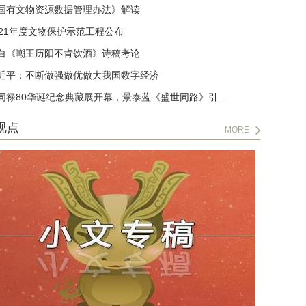
国有文物资源数据管理办法》解读
021年度文物保护示范工程公布
白《嘲王历阳不肯饮酒》诗稿考论
近平：不断做强做优做大我国数字经济
同禄80华诞纪念典藏展开幕，景泰蓝《盛世同路》引...
视点
MORE