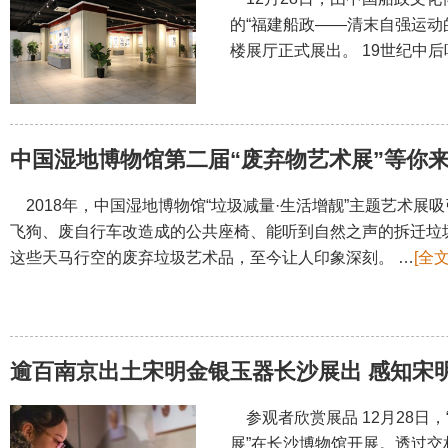
的“福建船政——清末自强运动
楼展厅正式展出。 19世纪中后叶
中国湿地博物馆第二届“废弃物艺术展”等你
2018年，中国湿地博物馆“垃圾减量·生活增靓”主题艺术展
飞狗、废自行车改造成的公共座椅、能听到自然之声的拆迁垃圾
这些天马行空的废弃垃圾艺术品，至今让人印象深刻。 …
[全文
逾百南京出土宋明金银玉器长沙展出 感知宋
参观者欣赏展品 12月28日
展”在长沙博物馆开展。透过