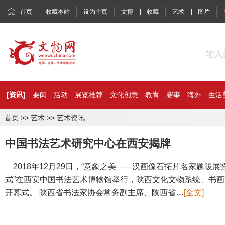
首页
收藏本站
设为主页
文博
|
收藏
|
艺术
|
图片
|
[资讯]
要闻
活动
展览推荐
文化创意
教育
赛事
海外
生活
首页
>>
艺术
>>
艺术资讯
中国书法艺术研究中心在西安揭牌
2018年12月29日，“意象之美——汉画像石拓片名家题跋展
式”在西安中国书法艺术博物馆举行，陕西文化文物系统、书画
开幕式。 陕西省书法家协会常务副主席、陕西省…
[全文]