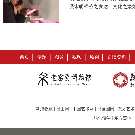
受宋明经济之发达、文化之繁
首页
专题
图片
视频
原创
文博资料
新浪收藏
|
出山网
|
中国艺术网
|
书画圈网
|
东方艺术
腾讯儒学
|
东方艺林
|