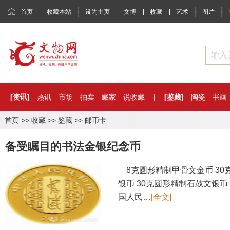
首页
收藏本站
设为主页
文博
|
收藏
|
艺术
|
图片
|
[资讯]
热讯
市场
拍卖
藏家
说收藏
|
[鉴藏]
陶瓷
书画
首页
>>
收藏
>>
鉴藏
>>
邮币卡
备受瞩目的书法金银纪念币
8克圆形精制甲骨文金币 30
银币 30克圆形精制石鼓文银币 
国人民…
[全文]