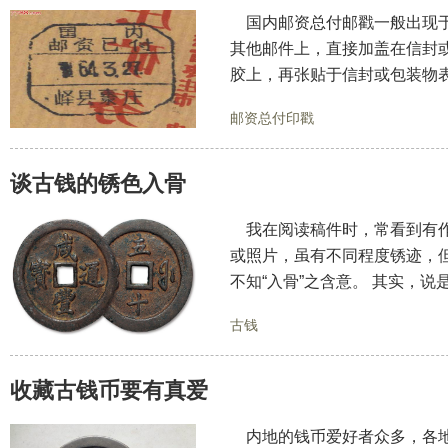
国内邮资总付邮戳一般出现于
其他邮件上，直接加盖在信封
胶上，再张贴于信封或包装物
邮资总付印戳
谈古钱的锈色入骨
我在阅读稿件时，常看到有作者
或照片，虽有不同程度锈迹，
不知“入骨”之含意。 其实，说
古钱
收藏古钱币要有真爱
内地的钱币爱好者众多，各地