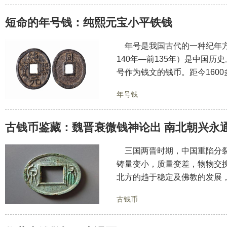
短命的年号钱：纯熙元宝小平铁钱
年号是我国古代的一种纪年方
140年—前135年）是中国
号作为钱文的钱币。距今160
年号钱
古钱币鉴藏：魏晋衰微钱神论出 南北朝兴永
三国两晋时期，中国重陷分裂
铸量变小，质量变差，物物交
北方的趋于稳定及佛教的发展
古钱币