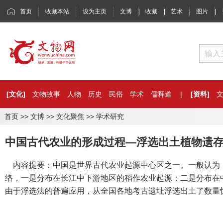
首页
收藏本站
设为主页
文博
|
收藏
|
艺术
|
图片
|
[文化]
文物故事
人物
历史
民俗
学术
儒释道
|
[资料]
首页
>>
文博
>>
文化聚焦
>>
学术研究
中国古代农业的形成过程—浮选出土植物遗
内容提要：中国是世界古代农业起源中心区之一。一般认为
络，一是分布在长江中下游地区的稻作农业起源；二是分布在
由于浮选法的普遍应用，从全国各地考古遗址浮选出土了数量