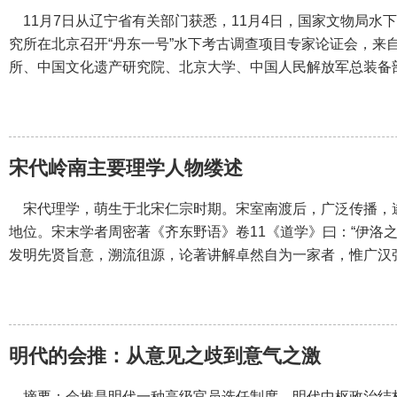
11月7日从辽宁省有关部门获悉，11月4日，国家文物局水
究所在北京召开“丹东一号”水下考古调查项目专家论证会，来
所、中国文化遗产研究院、北京大学、中国人民解放军总装备
宋代岭南主要理学人物缕述
宋代理学，萌生于北宋仁宗时期。宋室南渡后，广泛传播，
地位。宋末学者周密著《齐东野语》卷11《道学》曰：“伊洛
发明先贤旨意，溯流徂源，论著讲解卓然自为一家者，惟广汉
明代的会推：从意见之歧到意气之激
摘要：会推是明代一种高级官员选任制度，明代中枢政治结