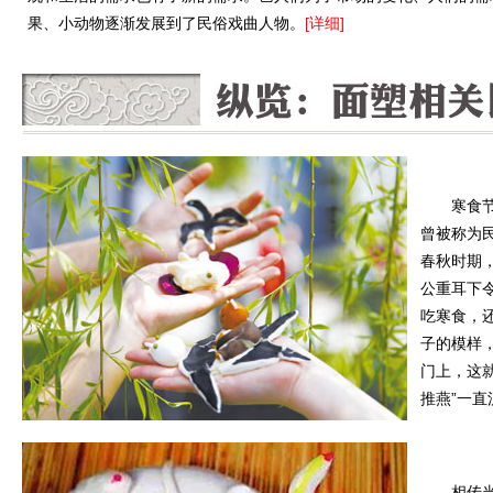
果、小动物逐渐发展到了民俗戏曲人物。
[详细]
寒食
曾被称为
春秋时期
公重耳下
吃寒食，
子的模样
门上，这就
推燕”一直
相传