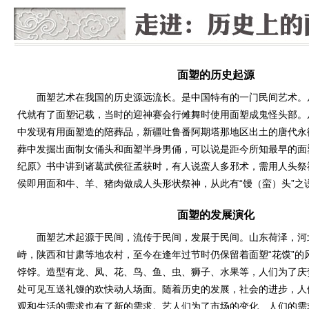
面塑的历史起源
面塑艺术在我国的历史源远流长。是中国特有的一门民间艺术。
代就有了面塑记载，当时的迎神赛会行傩舞时使用面塑成鬼怪头部。
中发现有用面塑造的陪葬品，新疆吐鲁番阿期塔那地区出土的唐代永徽
葬中发掘出面制女俑头和面塑半身男俑，可以说是距今所知最早的面
纪原》书中讲到诸葛武侯征孟获时，有人说蛮人多邪术，需用人头祭
侯即用面和牛、羊、猪肉做成人头形状祭神，从此有“馒（蛮）头”之
面塑的发展演化
面塑艺术起源于民间，流传于民间，发展于民间。山东荷泽，河
峙，陕西和甘肃等地农村，至今在逢年过节时仍保留着面塑“花馍”的风
饽饽。造型有龙、凤、花、鸟、鱼、虫、狮子、水果等，人们为了庆
处可见互送礼馒的欢快动人场面。随着历史的发展，社会的进步，人
观和生活的需求也有了新的需求。艺人们为了市场的变化、人们的需