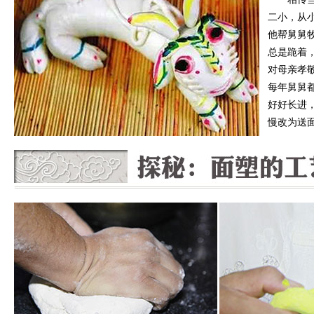
二小，从
他帮舅舅
总是跪着
对母亲孝
每年舅舅
好好长进
慢改为送