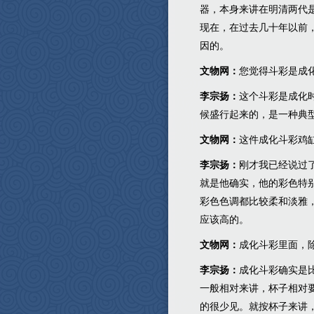
器，本身来讲在明清两代
现在，在过去几十年以前
因的。
文物网：
您觉得斗彩是成
李宗扬：
这个斗彩是成化
候盛行起来的，是一种典
文物网：
这件成化斗彩鸡
李宗扬：
刚才我已经说过
就是他确实，他的彩色特
彩色色调都比较柔和淡雅
应该高的。
文物网：
成化斗彩里面，
李宗扬：
成化斗彩确实是
一般相对来讲，杯子相对
的很少见。就按杯子来讲