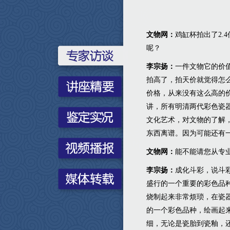
文物网：
鸡缸杯拍出了2
呢？
李宗扬：
一件文物它的价
拍高了，拍天价就觉得怎
价格，从来没有这么高的
讲，所有明清两代彩色瓷
文化艺术，对文物的了解
东西离谱。因为可能还有
文物网：
能不能请您从专
李宗扬：
成化斗彩，说斗
盛行的一个重要的彩色品
烧制起来非常烦琐，在瓷
的一个彩色品种，绘画起
细，无论是瓷胎到瓷釉，