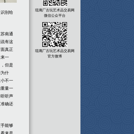
琉璃厂古玩艺术品交易网
及识别给
微信公众平台
江苏南通
他说有这
方面真正
琉璃厂古玩艺术品交易网
官方微博
拿来一
了，但是
因为什
大小不一
的重量一
来听听声
更准确还
度手能够
，看来是