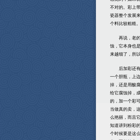
不对的。彩上
瓷器整个发展
个料比较粗糙
再说，老
蚀，它本身也
来越细了，所
后加彩还
一个胆瓶，上
掉，还是用酸
给它腐蚀掉，
的，加一个彩
当做真的卖，
么艳丽，而且
知道讲到粉彩
个时候要是这