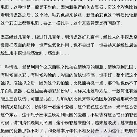
带毛刺，这种也是一般是不对的。因为新生产的仿古瓷器，它这个彩色比
来看明清瓷器之后，这个胎、釉彩色越来越粗，新做的彩色这个料质比较
。这个彩面上都带毛刺，要是一摸扎手，这个东西肯定是有问题了。
的瓷器经过几百年，经过好几百年，明清瓷器好几百年，经过人的手摸及
是慢慢把表面的那种，也产生氧化作用，也不会出了，也要越来越经过腐
以经过用手摸也能感受到，感觉到……
有一种情况，就是利用什么东西呢？比如在清晚期的胆瓶，清晚期到民国
边有时候画水彩，有时候彩涂的，彩画的价钱也不高，也不好，整个把这
腐蚀掉。腐蚀掉之后，因为这个彩怕酸，比微酸再微一点，那个釉也伤不
成了白釉瓷器，在这里面再加彩加粉彩，同样采用这种方法，一般河北有
可能是三百块钱，可能是几百。后加彩的比原来带彩色图乐的瓷器那就价
这种情况是很多的，所以你一看这个瓷器，这个彩色这么艳丽，光泽这么
它这个东西，这个瓶子应该是晚期到民国的瓷器，不应该有这么艳丽的彩
的时候，讲到清代晚期到民国，这个粉彩越来越薄，越来越淡浅，越来越
么艳丽的瓷器那就不对了，和瓷器本身年代不相及符合，因为这个胆瓶明