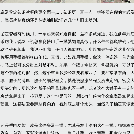
把瓷器鉴定知识掌握的更全面一点，知识更丰富一点，把瓷器造假的方式
绍。瓷器辨别真伪还是从瓷釉到款识这几个方面来辨别。
们鉴定瓷器有时候用手一拿起来就知道真假，差不多就知道。我在前年到
者采访我，说网上说您拿瓷器用手一摸就知道真假，什么年代都说准确，
说这个确有其事，我说不但我，任何人都能做到。所以如果把瓷器这几个
想你要用手摸都能摸出年代、真假。比如说用手摸，拿这一件瓷器，首先
讲，马上就可以分出是对是不对。如果一个罐子拿起来一拿挺沉的，可以
，这个东西绝对假，然后这个重量多少经常要看东西了，要经常拿东西。
薄厚，胎子的薄厚，胎子的细密程度，就是说胎脂的程度所决定的。密度
样所决定的，所以这个胎子的重量影响也不一样。或者这个大罐子有一定
拿突然拿起来了，很容易，这个也是假的，所以有时候为什么拿瓷器拿起
掂份量，这都是瓷器辨别真伪的，看到底是哪个念头，当然为了确定真假
，还是手的功能，就是这件瓷器一摸，尤其是釉上彩的这个一摸，精细程
说彩色，勾彩、五彩这种也比较多，一摸是扎手，这个滑手，那肯定也是