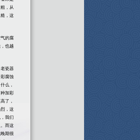
较粗，从
粗糙，这
空气的腐
蚀，也越
，老瓷器
个彩腐蚀
了什么，
这种加彩
值高了，
强烈，这
色，我们
粗。而这
代晚期很