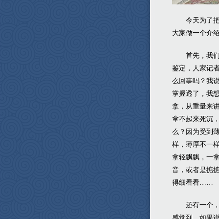
今天为了
大家做一个介
首先，我
鉴定，人家记
么回事吗？我
掌握透了，我
拿，从重量来
拿不起来死沉
么？因为受到
样，薄厚不一
拿轻飘飘，一
音，或者是掂
得细看看……
还有一个
感觉到，如果