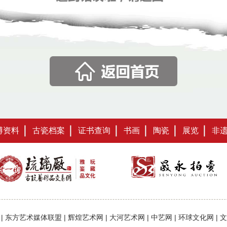
博资料
古瓷档案
证书查询
书画
陶瓷
展览
非
|
东方艺术媒体联盟
|
辉煌艺术网
|
大河艺术网
|
中艺网
|
环球文化网
|
文