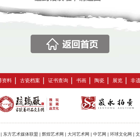
博资料
古瓷档案
证书查询
书画
陶瓷
展览
非
|
东方艺术媒体联盟
|
辉煌艺术网
|
大河艺术网
|
中艺网
|
环球文化网
|
文