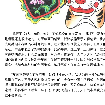
“作画要‘知人、知物、知时’,了解群众的审美爱好,主张‘画中要
是道理还是很清楚的。对于年画的创新，我比较偏重于内容创新。比
去到处贴带有纸码或神像的年画。过去北京年画就是去拜神，但今天
活动。年画中包含了对神的崇拜，比如井神、灶王爷、土地神等，这
有保护的作用。社会层面来讲，对万事万物恭敬，人与人之间也会和
制作出新的内容，这对于年画得发展有着促进作用，因为时代毕竟不
现实生活结合非常好的年画形式，这种形式的存在是符合发展规律的。
“年画不管现在有没有贴，是必须要传承的。我认为最重要的是
承重在工艺，至于内容材质都是变化的，没有一个固定的形式。年画
谓的顺其自然就是要随着时代的发展而变化，要符合年轻一辈的审美
这种工艺传承给了后辈，至于他们的时代流行什么，人们的审美观变
就不会断流。”