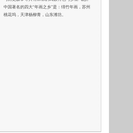
中国著名的四大“年画之乡”是：绵竹年画，苏州
桃花坞，天津杨柳青，山东潍坊。