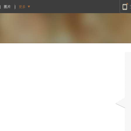
|
图片
|
更多
往期回