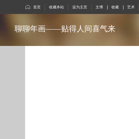
首页
收藏本站
设为主页
文博
|
收藏
|
艺术
聊聊年画——贴得人间喜气来