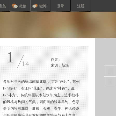
宝笈
微信
微博
登录
注册
1
顾
其他图集
快捷分享
作者：
14
来源：新浪
各地对年画的称谓南辕北辙 北京叫“画片”，苏州
叫“画张”，浙江叫“花纸”，福建叫“神符”，四川
叫“斗方”。传统年画以木刻水印为主，追求拙朴
的风格与热闹的气氛，因而画的线条单纯、色彩
鲜明内容有花鸟、胖孩、金鸡、春牛、神话传说
与历史故事等具有浓郁的民族特色与乡土气息。