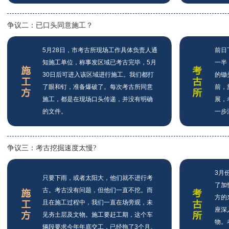
争议二：已口头同意施工？
5月28日，市考古所现场工作具体负责人通
前日
知施工单位，称事发区域已考古完毕，5月
一半
30日后可进入该区域进行施工。我们都打
的锄
了眼和钉，准备爆破了。每次考古所同意
前，
施工，都是在现场口头传递，并没有明确
展，
的文件。
一步
争议三：考古挖掘速度太慢?
3月
只要下雨，或者太阳大，他们就不进行考
了加
古。考古没有问题，但他们一直不挖。而
方的
且在施工过程中，我们一直在场旁观，未
座深
见夯土层及文物。施工要赶工期，这个车
物。
辆段要求今年年底交工，已经拖了3个月。