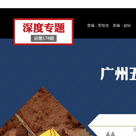
责编：郭智东 美编：赵钰