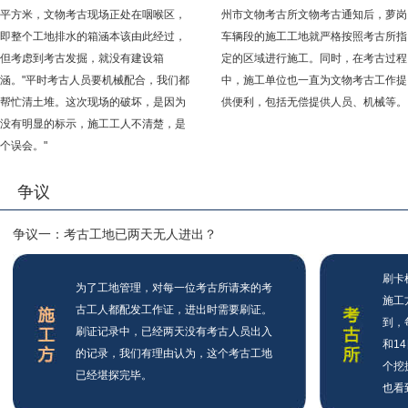
平方米，文物考古现场正处在咽喉区，
州市文物考古所文物考古通知后，萝岗
即整个工地排水的箱涵本该由此经过，
车辆段的施工工地就严格按照考古所指
但考虑到考古发掘，就没有建设箱
定的区域进行施工。同时，在考古过程
涵。"平时考古人员要机械配合，我们都
中，施工单位也一直为文物考古工作提
帮忙清土堆。这次现场的破坏，是因为
供便利，包括无偿提供人员、机械等。
没有明显的标示，施工工人不清楚，是
个误会。"
争议
争议一：考古工地已两天无人进出？
刷卡
为了工地管理，对每一位考古所请来的考
施工
古工人都配发工作证，进出时需要刷证。
到，
刷证记录中，已经两天没有考古人员出入
和1
的记录，我们有理由认为，这个考古工地
个挖
已经堪探完毕。
也看