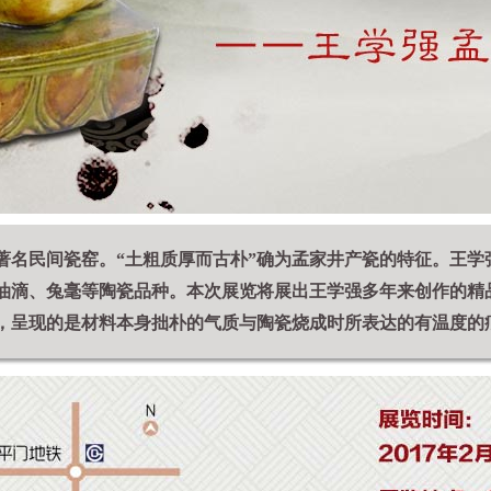
著名民间瓷窑。“土粗质厚而古朴”确为孟家井产瓷的特征。王学
油滴、兔毫等陶瓷品种。本次展览将展出王学强多年来创作的精
，呈现的是材料本身拙朴的气质与陶瓷烧成时所表达的有温度的