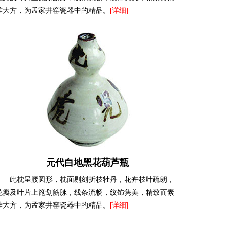
雅大方，为孟家井窑瓷器中的精品。
[详细]
元代白地黑花葫芦瓶
此枕呈腰圆形，枕面剔刻折枝牡丹，花卉枝叶疏朗，
花瓣及叶片上箆划筋脉，线条流畅，纹饰隽美，精致而素
雅大方，为孟家井窑瓷器中的精品。
[详细]