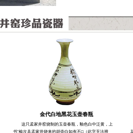
金代白地黑花玉壶春瓶
这只孟家井窑烧制的玉壶春瓶，釉色白中泛黄，上
书“榆次县孟家井烧来的胡壶白如有不□（此字无法辨