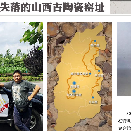
2
栏琉璃
金会部