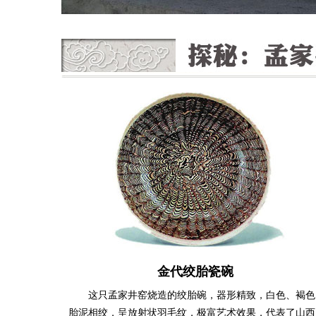
金代绞胎瓷碗
这只孟家井窑烧造的绞胎碗，器形精致，白色、褐色
胎泥相绞，呈放射状羽毛纹，极富艺术效果，代表了山西