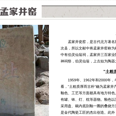
孟家井瓷窑，是古代北方著名
次县，所以文献中将孟家井窑称为
中有伯灵仙翁祠，孟家井三百家业
神祠祭，伯灵仙翁，上古始为陶器
“土粗
1959年、1962年和200
看，“土粗质厚而古朴”确为孟家
釉色、工艺等方面都具有地方特色
有罐、钵、灯、枕等器物。釉色以
采用盘、碗内底刮釉一圈的叠烧方
是金代陶瓷工匠的杰出创造。此外