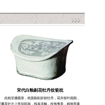
宋代白釉剔花牡丹纹瓷枕
此枕呈腰圆形，枕面剔刻折枝牡丹，花卉枝叶疏朗，
花瓣及叶片上箆划筋脉，线条流畅，纹饰隽美，精致而素