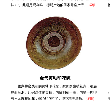
认）”。此瓶是现存唯一标明产地的孟家井窑产品。
[详细]
金代黄釉印花碗
孟家井窑烧制的黄釉印花盘，纹饰多缠枝花卉，釉层
厚而莹润。此碗通体施黄釉，内底刮釉一圈，内壁一周印
有六朵缠枝团花，碗心印“苑”字，印花精美清晰。
[详细]