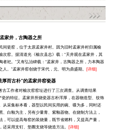
孟家井，古陶器之所
民间瓷窑，位于太原孟家井村。因为旧时孟家井村归属榆
榆次窑。据清道光《榆次县志》载：“天井观在孟家井，其
陶者祀。”又有弘治碑载：“孟家井，古陶器之所，力本陶器
之人。”孟家井窑创烧于宋代，元、明为鼎盛期。
[详细]
质厚而古朴”的孟家井窑瓷器
0年，考古工作者对榆次窑窑址进行了三次调查。从调查结果
井产瓷的特征。孟家井所烧瓷器古朴浑厚，在器物造型、纹饰
。从采集标本看，器型以民间实用的碗、碟为多，同时还
黑、白釉为主，另有少量青、紫釉器物。在烧制方法上，
法，可以提高每窑的装烧量，既节省燃料，又提高产量，
，还采用支钉、垫圈支烧等烧造方法。
[详细]