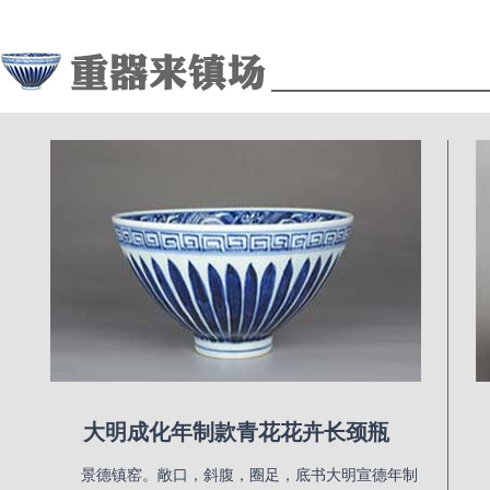
大明成化年制款青花花卉长颈瓶
景德镇窑。敞口，斜腹，圈足，底书大明宣德年制