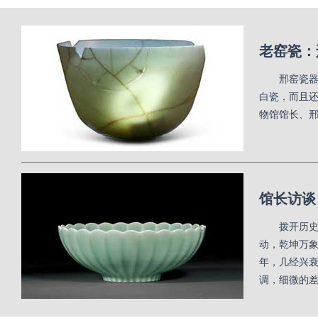
老窑瓷：
邢窑瓷
白瓷，而且还
物馆馆长、
馆长访谈
拨开历
动，乾坤万象
年，几经兴
调，细微的