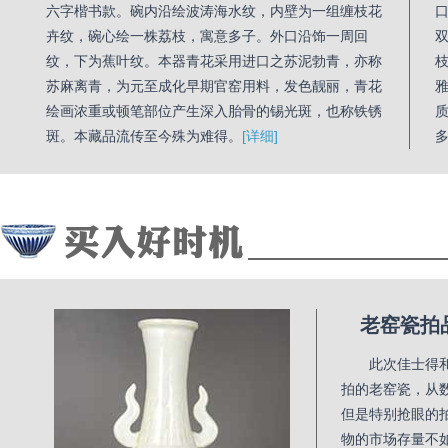
六字楷书款。碗内沿绘波涛海水纹，内壁为一组缠枝花
卉纹，碗心绘一株荔枝，寓意多子。外口沿饰一周回
纹，下为蕉叶纹。本器青花采用进口之苏泥勃青，亦称
苏麻离青，为元至成化早期官窑用料，发色靓丽，青花
绘画浓重或顿笔部位产生深入胎骨的锡光斑，也称铁锈
斑。本藏品流传至今殊为难得。
[详细]
老窑瓷拍
此次佳士得
拍的老窑瓷，从
但是特别抢眼的
物的市场存量不