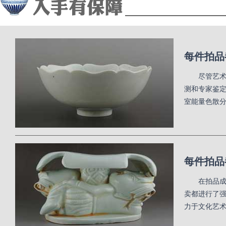
每件拍品
尽管艺
测和专家鉴
室能量色散
每件拍品
在拍品
卖都进行了
力于文化艺