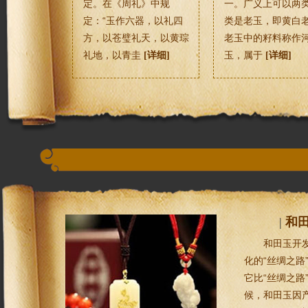
定。在《周礼》中规
一。广义上可以两
定：“玉作六器，以礼四
类是老玉，即黄白
方，以苍璧礼天，以黄琮
老玉中的籽料称作
礼地，以青圭
玉，属于
[详细]
[详细]
|
和
和田玉开发
化的“丝绸之路
它比“丝绸之路
候，和田玉因产