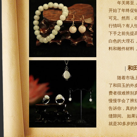
年关将至
开始了年终促
可见。然而，
行情吗？有人怕
下手之前先提
白色的大理石
料和雕件材料
|
和
随着市场
了和田玉的外
费者很难辨别
慢慢学会了辨
告诉你，真的
缝隙间。 如果
就是30多岁