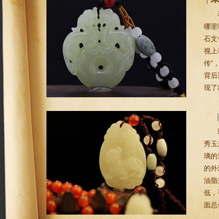
哪里
石文
视上
传”
背后
现了
秀玉
璃的
的外
油脂
低，
面总