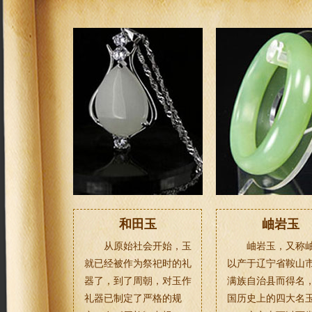
和田玉
岫岩玉
从原始社会开始，玉
岫岩玉，又称
就已经被作为祭祀时的礼
以产于辽宁省鞍山
器了，到了周朝，对玉作
满族自治县而得名
礼器已制定了严格的规
国历史上的四大名