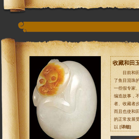
收藏和田
目前和
了鱼目混珠
一些假专家
编造故事，
者、收藏者
而且也使和
的正常发展
以
[详细]