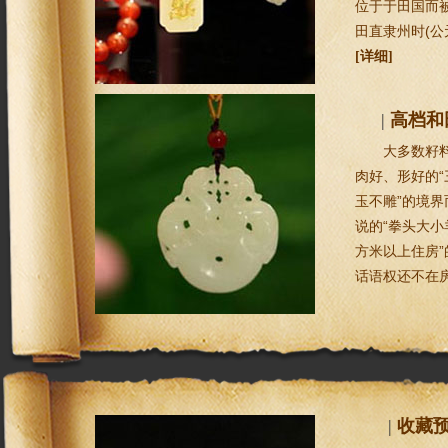
位于于田国而被
田直隶州时(公
[详细]
|
高档和
大多数籽
肉好、形好的“
玉不雕”的境
说的“拳头大
方米以上住房
话语权还不在
|
收藏预