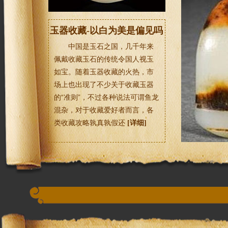
玉器收藏-以白为美是偏见吗
中国是玉石之国，几千年来
佩戴收藏玉石的传统令国人视玉
如宝。随着玉器收藏的火热，市
场上也出现了不少关于收藏玉器
的“准则”，不过各种说法可谓鱼龙
混杂，对于收藏爱好者而言，各
类收藏攻略孰真孰假还
[详细]