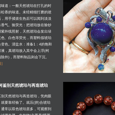
闻味道：一般天然琥珀在打孔的时
有松香的味道。未经精细打磨的琥
石，用手揉搓生热后可以闻到淡淡
殊香气。验荧光：把琥珀放在验钞
用紫外线照射，天然琥珀会发出绿
蓝色、白色等荧光，而塑料假琥珀
会变色。浸盐水：准备1：4的饱和
溶液，真琥珀放入其中会上浮(柯
脂除外)，而塑料制品则会下沉。
细］
何鉴别天然琥珀与再造琥珀
区别天然琥珀与再造琥珀，凭肉眼
，就要靠经验了。就压(拼)合琥珀
，通常以双色琥珀居多，可观察到