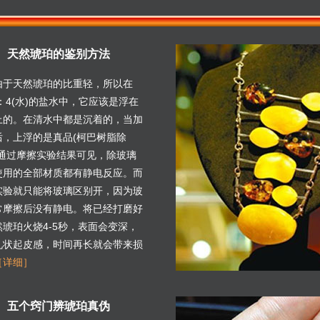
天然琥珀的鉴别方法
由于天然琥珀的比重轻，所以在
)：4(水)的盐水中，它应该是浮在
上的。在清水中都是沉着的，当加
后，上浮的是真品(柯巴树脂除
。通过摩擦实验结果可见，除玻璃
使用的全部材质都有静电反应。而
实验就只能将玻璃区别开，因为玻
常摩擦后没有静电。将已经打磨好
然琥珀火烧4-5秒，表面会变深，
孔状起皮感，时间再长就会带来损
［详细］
五个窍门辨琥珀真伪