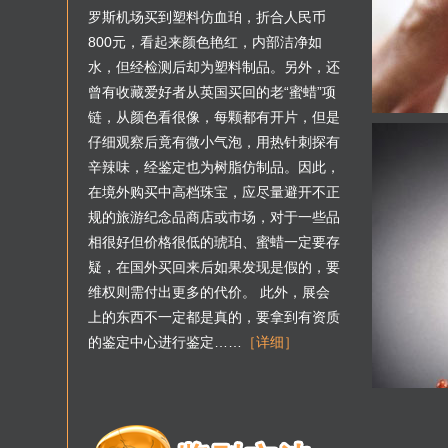
罗斯机场买到塑料仿血珀，折合人民币
800元，看起来颜色艳红，内部洁净如
水，但经检测后却为塑料制品。另外，还
曾有收藏爱好者从英国买回的老“蜜蜡”项
链，从颜色看很像，每颗都有开片，但是
仔细观察后竟有微小气泡，用热针刺探有
辛辣味，经鉴定也为树脂仿制品。因此，
在境外购买中高档珠宝，应尽量避开不正
规的旅游纪念品商店或市场，对于一些品
相很好但价格很低的琥珀、蜜蜡一定要存
疑，在国外买回来后如果发现是假的，要
维权则需付出更多的代价。 此外，展会
上的东西不一定都是真的，要拿到有资质
的鉴定中心进行鉴定……
［详细］