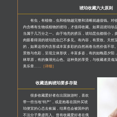
琥珀收藏六大原则
有虫，有植物，虫和植物越完整和清晰就越值钱。对
内含稀有生物或植物的琥珀，才值得收藏。如果说琥珀珍
当属于几万分之一。由于地壳的挤压，琥珀昆虫都很小，
肉眼看得清的琥珀昆虫已不多见。有内容，有景致。天然
的，如果这些内含形成丰富多彩的自然画卷当然价值不菲
景致与色彩，呈现立体形状，丰富多姿，有的如晚霞夕阳
林草原，有的像湖光山色。这种美的享受，与收藏者灵魂
美乐章……
［详细］
收藏选购琥珀要多存疑
很多收藏爱好者在出国旅游时，喜欢
带一些当地“特产”，或是抱着在国外买琥
珀便宜的心态去捡漏，结果也会被国外的
不法分子乘虚而入。曾有收藏爱好者在俄