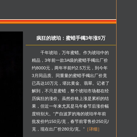
疯狂的琥珀：蜜蜡手镯3年涨9万
千年琥珀，万年蜜蜡。作为琥珀中的
精品，3年前一款3A级的蜜蜡手镯出厂价
约8000元，两年半前约2.5万元，到今年
3月同品质、同重量的蜜蜡手镯出厂价竟
已高达10万元，堪比黄金、翡翠。记者了
解到，不只是蜜蜡，整个琥珀市场都在经
历疯狂的涨价。虽然价格上涨是累积的结
果，但近一年来尤其是马年春节后涨价幅
度特别大。“产自波罗的海的琥珀半年前
批发价约150元/克，春节前零售价250元/
克，现在出厂价280元/克。”
［详细］