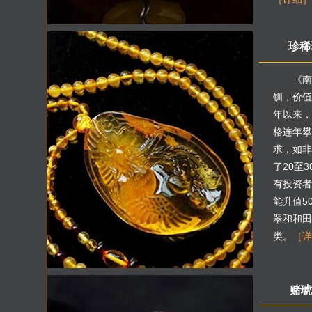
珍稀
《南
钏，价值
年以来，
格连年攀
求，如非
了20至
有投资者
能升值5
翠和和田
类。
［详
赌琥