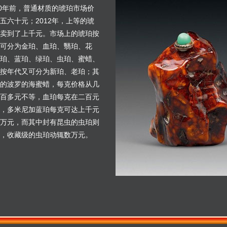
10年前，普通材质的琥珀市场价
五六十元；2012年，上等的琥
卖到了上千元。市场上的琥珀按
可分为金珀、血珀、翳珀、花
珀、蓝珀、绿珀、虫珀、蜜蜡、
按年代又可分为新珀、老珀；其
的波罗的海蜜蜡，每克价格从几
百多元不等，血珀每克在二百元
，多米尼加蓝珀每克可达上千元
万元，而其中封有昆虫的虫珀则
，收藏级的虫珀动辄数万元。