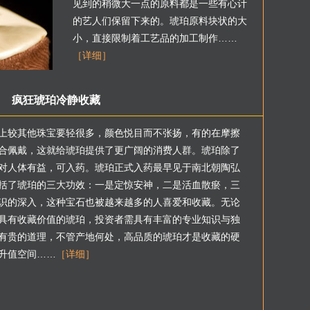
见到的稍微大一点的原料都是一些有心计
的艺人们保留下来的。琥珀原料块状的大
小，直接限制着工艺品的加工制作……
［详细］
疯狂琥珀冷静收藏
上较其他珠宝要轻很多，颜色悦目而不张扬，有的在摩擦
合佩戴，这就给琥珀提供了更广阔的消费人群。琥珀除了
对人体有益，可入药。琥珀正式入药最早见于南北朝陶弘
括了琥珀的三大功效：一是定惊安神，二是活血散瘀，三
识的深入，这种宝石也被越来越多的人喜爱和收藏。无论
具有收藏价值的琥珀，投资者需具有丰富的专业知识与独
有贵的道理，不管产地何处，高品质的琥珀才是收藏的硬
升值空间……
［详细］