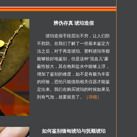
辨伪存真 琥珀造假
琥珀造假手段层出不穷，让人们防
不胜防。在我们了解了一些基本鉴定方
法之后，对于再造琥珀、塑料琥珀等都
能够较好地鉴别，但是这种“混血儿”蒙
蔽性较大，其在饱和盐水中能够上浮，
增加了鉴别的难度，如不是有极为丰富
的经验，恐怕只能借助相关仪器才能鉴
定出来。我们在购买琥珀的时候如果见
到有气泡，就要留意了。
［详细］
如何鉴别缅甸琥珀与抚顺琥珀