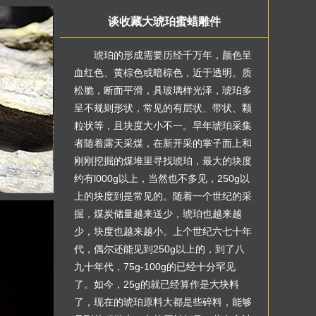
谈收藏大琥珀蜜蜡雕件
琥珀的形成需要历经千万年，颜色呈
血红色、黄棕色或暗棕色，近于透明。质
松脆，断面平滑，具玻璃样光泽，琥珀多
呈不规则形状，常见的有层状、带状、颗
粒状等，且块度大小不一。早年琥珀采集
者随着露天采煤，在新开采的掌子面上和
刚刚挖掘的煤堆里寻找琥珀，最大的块度
约有l000g以上，当然也不多见，250g以
上的块度到是常见的。随着一个世纪的采
掘，煤炭储量越来送少，琥珀也越来越
少，块度也越来越小。上个世纪六七十年
代，偶尔还能见到250g以上的，到了八
九十年代，75g-100g的已经十分罕见
了。如今，25g的就已经算作是大块料
了，现在的琥珀原料大都是些碎料，能够