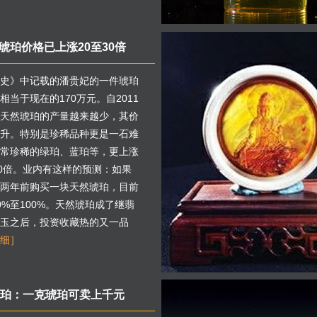
琥珀价格已上涨20至30倍
史》中记载的潘贵妃的一件琥珀
相当于现在的170万元。自2011
天然琥珀的产量越来越少，其价
升。特别是珍稀品种更是一石难
常珍稀的绿珀、蓝珀等，更上涨
30倍。业内有这样的预测：如果
两年前购买一块天然琥珀，目前
0%至100%。天然琥珀成了继翡
玉之后，投资收藏热的又一品
细］
珀：一克琥珀可卖上千元