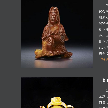
候会
珀原
的特
机下
色、
则不
盐水
巴树
［详
如
区别
而言