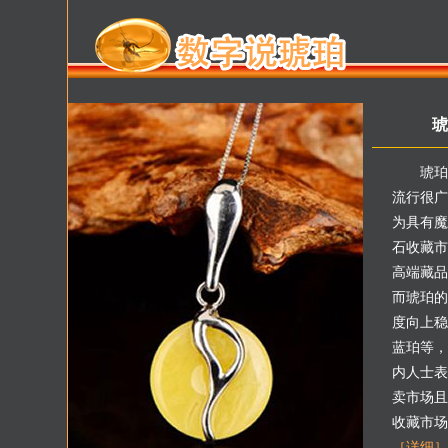
琥
琥珀
流行很广
为具有魔
石收藏市
高端藏品
而琥珀的
度向上稳
蓝珀等，
内人士表
卖市场且
收藏市场
［详细］