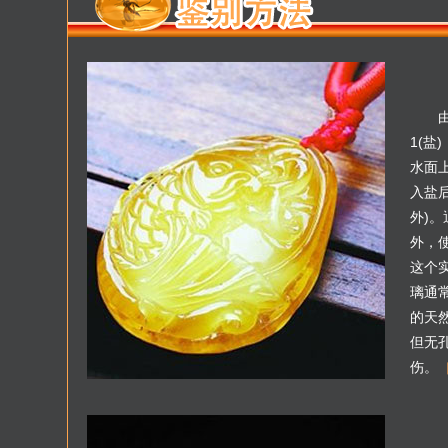
1(盐
水面
入盐
外)
外，
这个
璃通
的天
但无
伤。