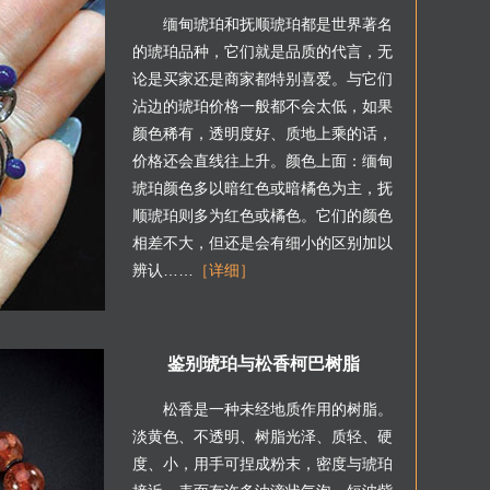
缅甸琥珀和抚顺琥珀都是世界著名
的琥珀品种，它们就是品质的代言，无
论是买家还是商家都特别喜爱。与它们
沾边的琥珀价格一般都不会太低，如果
颜色稀有，透明度好、质地上乘的话，
价格还会直线往上升。颜色上面：缅甸
琥珀颜色多以暗红色或暗橘色为主，抚
顺琥珀则多为红色或橘色。它们的颜色
相差不大，但还是会有细小的区别加以
辨认……
［详细］
鉴别琥珀与松香柯巴树脂
松香是一种未经地质作用的树脂。
淡黄色、不透明、树脂光泽、质轻、硬
度、小，用手可捏成粉末，密度与琥珀