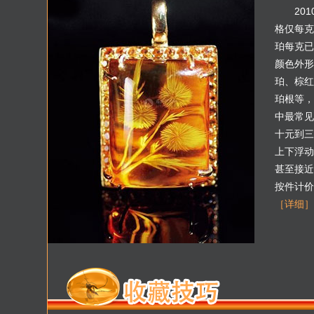
20
格仅每克
珀每克已
颜色外形
珀、棕红
珀根等，
中最常见
十元到三
上下浮动
甚至接近
按件计价
［详细］