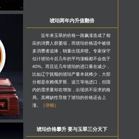
琥珀两年内升值翻倍
近年来玉翠的价格一路飙涨造成了相
应的消费人群萎缩，而琥珀价格适中被很
多消费者追捧，销量出现井喷。专家保守
估计琥珀今后几年的平均涨幅都不会低于
40%。而且近几年琥珀的进口量在减少，
比如辽宁抚顺的琥珀产量本就稀少，大部
分都是依赖俄罗斯、波兰等地进口，但国
内的需求量却在增加，出现供不应求的格
局。其稀缺性导致了琥珀的价格还会上
涨。
［详细］
琥珀价格攀升 要与玉翠三分天下