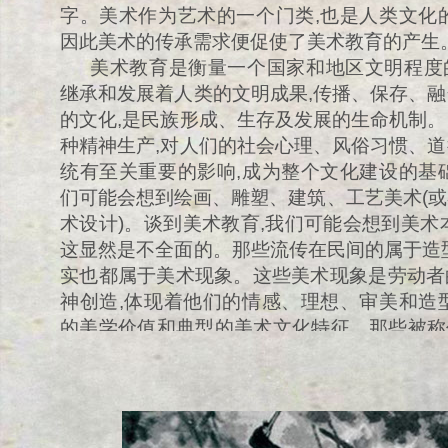
字。美术作为艺术的一个门类,也是人类文化
因此美术的传承需求便促使了美术教育的产生
美术教育是衡量一个国家和地区文明程度
继承和发展着人类的文明成果,传播、保存、
的文化,是民族形成、生存及发展的生命机制
种精神生产,对人们的社会心理、风俗习惯、
统有至关重要的影响,成为整个文化建设的基
们可能会想到绘画、雕塑、建筑、工艺美术(
术设计)。谈到美术教育,我们可能会想到美术
这显然是不全面的。那些流传在民间的属于造
实也都属于美术现象。这些美术现象是劳动者
神创造,体现着他们的情感、理想、审美和造
的美学价值和典型的美术文化特征。那些被称作
发展中既有明显的承传性,又在不断地翻新。
承与发展的过程,属于美术教育的范畴,美术
是特殊而意义重大的……
[全文]