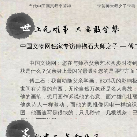
当代中国画宗师李苦禅
李苦禅大师之子李燕
中国文物网独家专访傅抱石大师之子 — 傅
中国文物网：您在与师承父亲艺术脚步时得
获是什么？父亲身上最闪光最吸引您的是哪些方面
傅二石：我自幼随父亲学画，他对我的影响
世间有诗意的东西，无论自然万象还是名人典故
他的画笔，想用画作诉说他的心意。面对雄伟壮
他像诗人一样激动，而他的思维像闪电一样编织
图。他画速写是很快的，只几秒钟，几根线条，
最初的画面构思……
[全文]