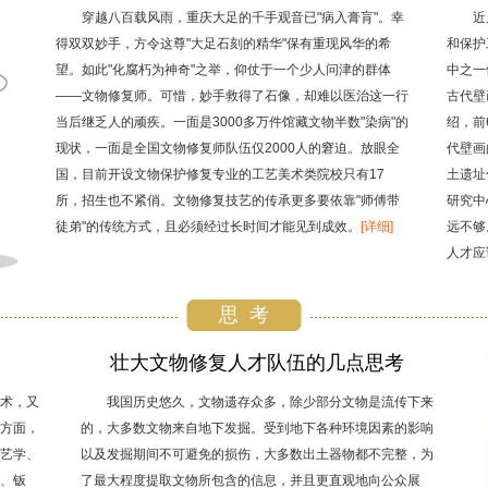
穿越八百载风雨，重庆大足的千手观音已"病入膏肓"。幸
近
得双双妙手，方令这尊"大足石刻的精华"保有重现风华的希
和保护
望。如此"化腐朽为神奇"之举，仰仗于一个少人问津的群体
中之一
——文物修复师。可惜，妙手救得了石像，却难以医治这一行
古代壁
当后继乏人的顽疾。一面是3000多万件馆藏文物半数"染病"的
绍，前
现状，一面是全国文物修复师队伍仅2000人的窘迫。放眼全
代壁画
国，目前开设文物保护修复专业的工艺美术类院校只有17
土遗址
所，招生也不紧俏。文物修复技艺的传承更多要依靠"师傅带
研究中
徒弟"的传统方式，且必须经过长时间才能见到成效。
[详细]
远不够
人才应
思 考
壮大文物修复人才队伍的几点思考
术，又
我国历史悠久，文物遗存众多，除少部分文物是流传下来
方面，
的，大多数文物来自地下发掘。受到地下各种环境因素的影响
艺学、
以及发掘期间不可避免的损伤，大多数出土器物都不完整，为
、钣
了最大程度提取文物所包含的信息，并且更直观地向公众展