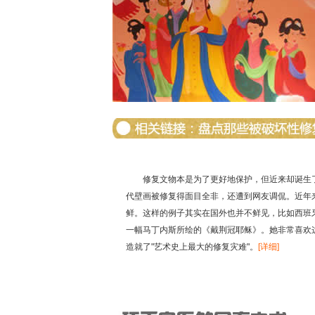
修复文物本是为了更好地保护，但近来却诞生
代壁画被修复得面目全非，还遭到网友调侃。近年
鲜。这样的例子其实在国外也并不鲜见，比如西班牙
一幅马丁内斯所绘的《戴荆冠耶稣》。她非常喜欢这
造就了"艺术史上最大的修复灾难"。
[详细]