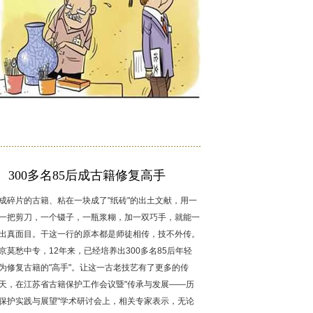
300多名85后成古籍修复高手
成碎片的古籍、粘在一块成了"纸砖"的出土文献，用一
一把剪刀，一个镊子，一瓶浆糊，加一双巧手，就能一
出真面目。干这一行的原本都是师徒相传，技不外传。
京莫愁中专，12年来，已经培养出300多名85后年轻
为修复古籍的"高手"。让这一古老技艺有了更多的传
天，在江苏省古籍保护工作会议暨"传承与发展——历
保护实践与展望"学术研讨会上，相关专家表示，无论