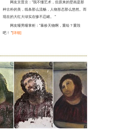
网友京晋京："我不懂艺术，但原来的壁画是那
种古朴的美，线条那么流畅，人物形态那么悠然。而
现在的大红大绿实在惨不忍睹。 "
网友哑男哑掌柜："暴殄天物啊，重绘？重毁
吧！ "
[详细]