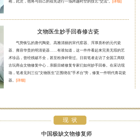
袍，此次，他将与自己的祖先进行一场跨越时空的技艺"交流"。
[详细]
文物医生妙手回春修古瓷
气势恢弘的唐代陶瓷、高雅清丽的宋代窑器、浑厚质朴的元代瓷
器、雍容华贵的明清瓷器……有谁知道，这一件件看起来完美无瑕的艺
术珍品，曾经残破不全，甚至粉身碎骨过。日前笔者走访了全国工商联
古玩商会文物修复中心，亲眼目睹修复专家们如何妙手回春。在采访现
场，笔者见到三位"文物医生"正围绕在"手术台"旁，修复一件明代青花瓷
器。
[详细]
现 状
中国极缺文物修复师