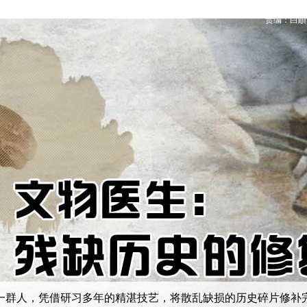
责编：白頔
一群人，凭借研习多年的精湛技艺，将散乱缺损的历史碎片修补