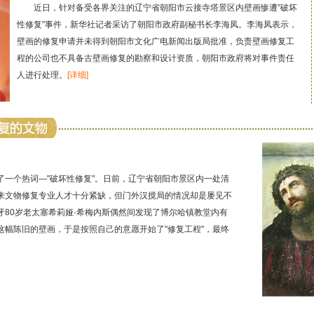
近日，针对备受各界关注的辽宁省朝阳市云接寺塔景区内壁画惨遭"破坏
性修复"事件，新华社记者采访了朝阳市政府副秘书长李海凤。李海凤表示，
壁画的修复申请并未得到朝阳市文化广电新闻出版局批准，负责壁画修复工
程的公司也不具备古壁画修复的勘察和设计资质，朝阳市政府将对事件责任
人进行处理。
[详细]
了一个热词—"破坏性修复"。日前，辽宁省朝阳市景区内一处清
来文物修复专业人才十分紧缺，但门外汉搅局的情况却是屡见不
80岁老太塞希莉娅·希梅内斯偶然间发现了博尔哈镇教堂内有
幅陈旧的壁画，于是按照自己的意愿开始了"修复工程"，最终