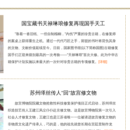
国宝藏书天禄琳琅修复再现国手天工
"靠着一沓旧纸、一些自制糨糊，"内伤"严重的珍贵古籍，在修复师
的案桌上获得重生之机。通过一代代巧匠之手，斑驳的书叶将背负其身
的文物、文献价值延续至今。日前，国家图书馆(以下简称国图)古籍修复
国手们正迎来级别最高的一次考验——"天禄琳琅"首次大修。此为中华古
籍保护计划实施以来最大的一次针对珍贵古籍的专项修复。
[详细]
苏州缂丝传人"回"故宫修文物
故宫博物院院藏文物抢救性科技修复保护项目正式启动，苏州缂丝
织造技艺传人王建江风尘仆仆赴京修文物。这是故宫博物院第一次引入
社会人才修复文物，王建江也是江苏省唯一一位被请进故宫修复文物的
非物质文化遗产传承人，巧的是，他的祖先就曾长期在宫廷里制作龙