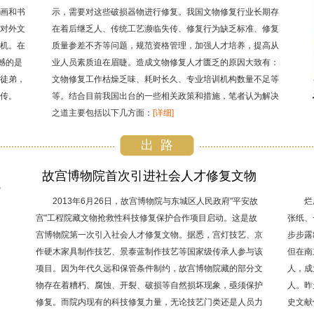
画和书
示，需要对这些破损器物进行修复。我国文物修复行业长期存
对外文
在着后继乏人、传统工艺濒临失传、修复行为缺乏标准、修复
机。在
质量参差不齐等问题，规范资格管理，加强人才培养，提高从
憾的是
业人员素质迫在眉睫。造成文物修复人才匮乏的原因大致有：
徒弟，
文物修复工作枯燥乏味、耗时长久、专业培训机构数量不足等
传。
等。结合目前我国出台的一些相关政策和措施，笔者认为解决
之道主要包括以下几方面：
[详细]
出 路
故宫博物院首次引进社会人才修复文物
2013年6月26日，故宫博物院与东城区人民政府"平安故
烂
宫"工程院藏文物抢救性科技修复保护合作项目启动。这是故
张纸、
宫博物院第一次引入社会人才修复文物。据悉，宫灯技艺、京
步步露
作硬木家具制作技艺、景泰蓝制作技艺等国家级传承人参与该
但在南
项目。因为年代久远和保管条件制约，故宫博物院藏的部分文
人，成
物存在着糟朽、腐蚀、开裂、破损等自然损坏现象，亟须保护
人。昨
修复。而院内现有的科技修复力量，无论技艺门类还是人员力
史文献