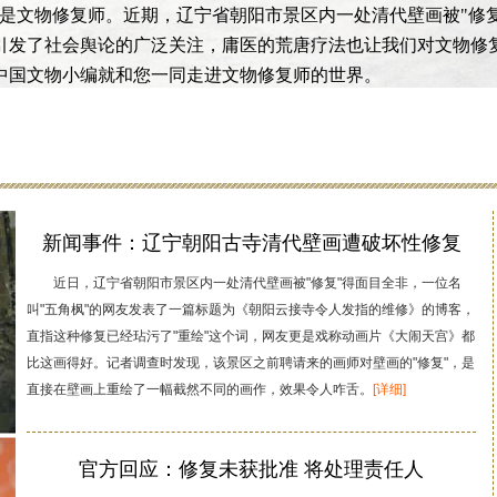
就是文物修复师。近期，辽宁省朝阳市景区内一处清代壁画被"修
引发了社会舆论的广泛关注，庸医的荒唐疗法也让我们对文物修
中国文物小编就和您一同走进文物修复师的世界。
新闻事件：辽宁朝阳古寺清代壁画遭破坏性修复
近日，辽宁省朝阳市景区内一处清代壁画被"修复"得面目全非，一位名
叫"五角枫"的网友发表了一篇标题为《朝阳云接寺令人发指的维修》的博客，
直指这种修复已经玷污了"重绘"这个词，网友更是戏称动画片《大闹天宫》都
比这画得好。记者调查时发现，该景区之前聘请来的画师对壁画的"修复"，是
直接在壁画上重绘了一幅截然不同的画作，效果令人咋舌。
[详细]
官方回应：修复未获批准 将处理责任人