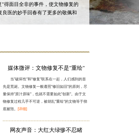
复"得面目全非的事件，使文物修复的
复良医的妙手回春有了更多的敬佩和
媒体微评：文物修复不是"重绘"
当"破坏性"和"修复"联系在一起，人们感到的首
先是荒诞。文物修复一般遵照"修旧如旧"的原则，尽
量保持"原汁原味"，也就不需要如此"创新"。由于文
物修复过程几乎不可逆，被胡乱"重绘"的文物等于彻
底被毁。
[详细]
网友声音：大红大绿惨不忍睹